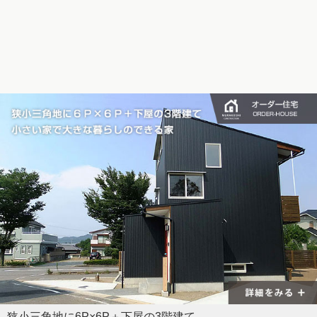
狭小三角地に6P×6P＋下屋の3階建て