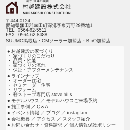
〒444-0124
愛知県額田郡幸田町深溝字東万野29番地1
TEL : 0564-62-5511
FAX : 0564-62-8488
SUUMO掲載店
・
OMソーラー加盟店
・
BinO加盟店
●
村越建設の家づくり
・
家づくりのこだわり
・
品質・性能
・
家づくりの流れ
・
保証・アフターメンテナンス
●
ラインナップ
・
オーダー住宅
・
セミオーダー住宅
・
リフォーム
・
薪ストーブ専門店 stove hills
●
モデルハウス
／
モデルハウスご来場予約
●
施工事例
／
Q＆A
●
イベント情報
／
ブログ
／
instaglam
●
会社概要
／
アクセス
／
スタッフ紹介
●
お問い合わせ・資料請求
／
個人情報保護ポリシー