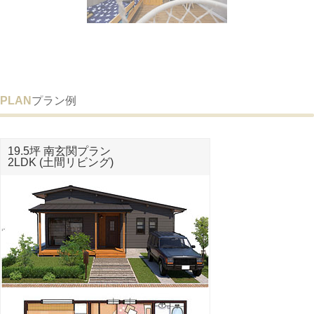
PLAN
プラン例
19.5坪 南玄関プラン
2LDK (土間リビング)