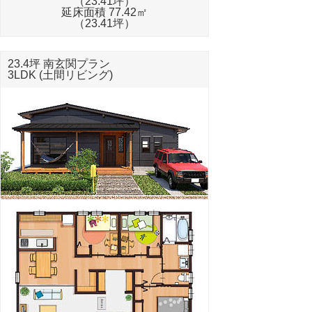
（23.41坪）
延床面積 77.42㎡
（23.41坪）
23.4坪 南玄関プラン
3LDK (土間リビング)